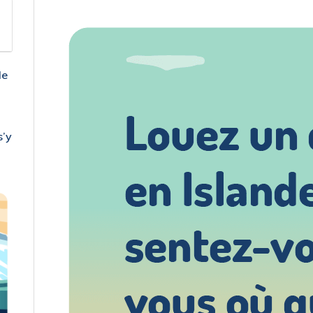
le
s’y