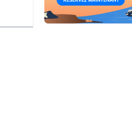
La Secret Lagoon : aperçu rapide
Heures d'ouverture
La Secret Lagoon n’est pas une source c
historique et ses eaux chaudes entre 38 e
Service 24h/7
géothermiques d’Islande
pouvant affirm
L'aéroport international de Keflavik
environnantes (en l’occurrence, Litli Ge
230 Keflavik, Iceland
En raison du débit rapide des sources ch
soit remplacée par de l’eau fraîche, ce qu
sans être surdosé par toutes sortes de 
général.
Un joyau historique : la plus ancienne p
Même si les bords rocheux et en pierre d
toujours d’une piscine artificielle. En fait