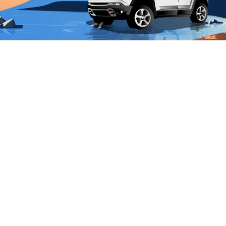
Infos pratiques
haude comme les autres ici en Islande. Outre sa pertinence
t 40 degrés Celsius, c’est aussi l’une des rares
piscines
FAQ
Conditions générales
er que 100 % de son eau provient des sources chaudes
ysir, Vadmalahver et Basahver).
Politique de confidentialité
Politique de cookies
audes, il ne faut que 24 heures pour que toute l’eau du bass
i en fait l’une des piscines les plus propres pour se baigner
produits chimiques nocifs pour votre peau et votre santé en
iscine d’Islande
onnent au bassin une apparence plus naturelle, il s’agit
, c’est la plus ancienne piscine artificielle d’Islande.