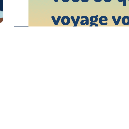
Contactez-nous
+354 539 5677
info@motorhomeiceland.com
Scandinavian Travel Services ehf.
SSN: 680513-1550 / VAT: 114128
in