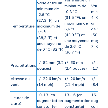
Varie entre un
Varie entre un
minimum de
Varie ent
minimum de
-0,3 °C
minimum
-2,6 °C
(31,5 °F), un
4 °C (39 °
(27,3 °F), un
maximum de
un maxi
Température
maximum de
6,6 °C
de 10 °C
3,5 °C
(43,9 °F) et
(50 °F) e
(38,3 °F) et
une moyenne
moyenne
une moyenne
de 2,6 °C
7 °C (44,
de 0 °C (32 °F)
(36,7 °F)
+/- 82 mm (3,2
+/- 60 mm
+/- 44 m
Précipitations
pouces)
(2,4 pouces)
(1,7 pouc
Vitesse du
+/- 22,6 km/h
+/- 20 km/h
+/- 13,6 
vent
(14 mph)
(12,4 mph)
(8,4 mph
10-13 (en
13-16 (en
16-20 (e
Heures de
augmentation
augmentation
augment
clarté
constante)
constante)
constant